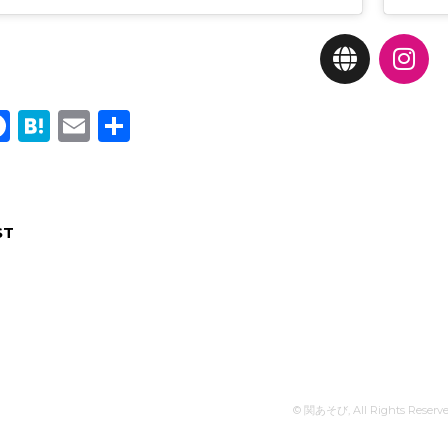
ine
Facebook
Hatena
Email
共
有
ST
©
関あそび
, All Rights Reserv